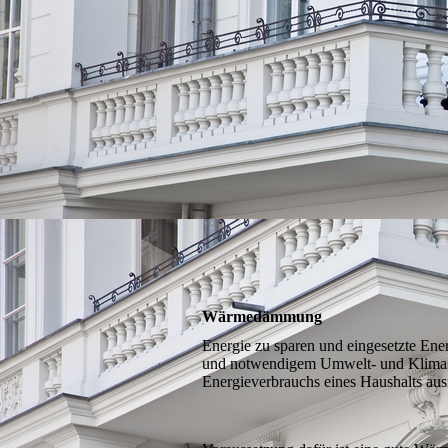
Wärmedämmung
Energie zu sparen und eingesetzte Ener
und notwendigem Umwelt- und Klimasch
Energieverbrauchs eines Haushalts aus