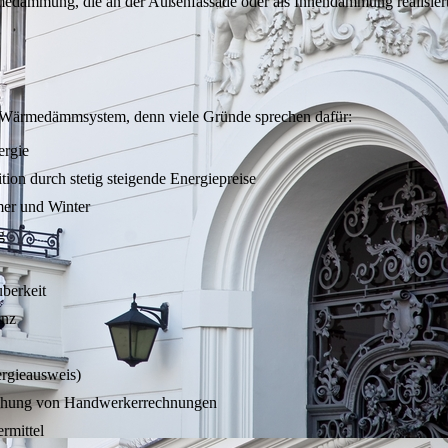
rmedämmung, die an der Außenfassade oder als Innendämmung realisier
s Wärmedämmsystem, denn viele Gründe sprechen dafür:
ergie
tion durch stetig steigende Energiepreise
er und Winter
g
uberkeit
anz
rgieausweis)
achung von Handwerkerrechnungen
rmittel