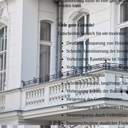
Voraussetzung dafür ist eine gute Wä
werden kann.
Viele gute Gründe!
Entscheiden Sie sich für ein moderne
Deutliche Einsparung von Heizen
Schnelle Amortisierung der Investi
Verbessertes Raumklima im Somm
Vorbeugung von Schimmelbildun
Höhere Wohnqualität
Schönere Fassade, langfristige Sa
Verbesserter Schutz der Bausubst
Steigerung des Gebäudewertes
Verbesserung des Mietwertes (Ene
Steuerersparnis durch Geltendm
Inanspruchnahme staatlicher Förde