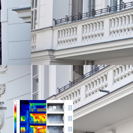
ten
mten