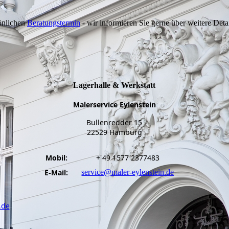
önlichen
Beratungstermin
- wir informieren Sie gerne über weitere Det
Lagerhalle & Werkstatt
Malerservice Eylenstein
Bullenredder 15
22529 Hamburg
Mobil:
+ 49 1577 2377483
E-Mail:
service@maler-eylenstein.de
.de