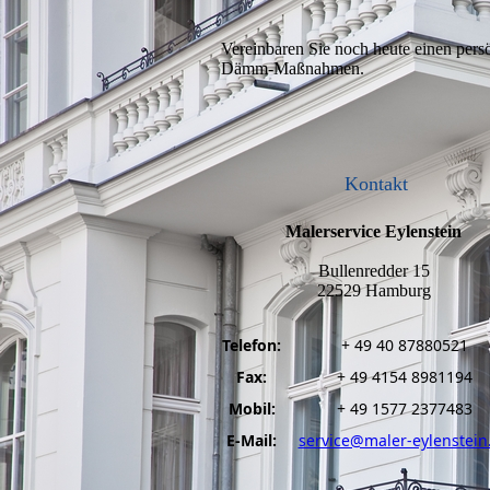
Vereinbaren Sie noch heute einen pers
Dämm-Maßnahmen.
Kontakt
Malerservice Eylenstein
Bullenredder 15
22529 Hamburg
Telefon:
+ 49 40 87880521
Fax:
+ 49 4154 8981194
Mobil:
+ 49 1577 2377483
E-Mail:
service@maler-eylenstein